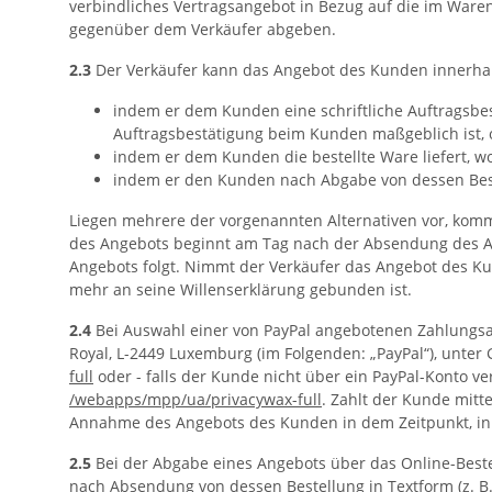
verbindliches Vertragsangebot in Bezug auf die im Waren
gegenüber dem Verkäufer abgeben.
2.3
Der Verkäufer kann das Angebot des Kunden innerha
indem er dem Kunden eine schriftliche Auftragsbes
Auftragsbestätigung beim Kunden maßgeblich ist, 
indem er dem Kunden die bestellte Ware liefert, 
indem er den Kunden nach Abgabe von dessen Best
Liegen mehrere der vorgenannten Alternativen vor, kommt
des Angebots beginnt am Tag nach der Absendung des A
Angebots folgt. Nimmt der Verkäufer das Angebot des Kun
mehr an seine Willenserklärung gebunden ist.
2.4
Bei Auswahl einer von PayPal angebotenen Zahlungsart 
Royal, L-2449 Luxemburg (im Folgenden: „PayPal“), unte
full
oder - falls der Kunde nicht über ein PayPal-Konto 
/webapps
/mpp
/ua
/privacywax-full
. Zahlt der Kunde mitt
Annahme des Angebots des Kunden in dem Zeitpunkt, in d
2.5
Bei der Abgabe eines Angebots über das Online-Beste
nach Absendung von dessen Bestellung in Textform (z. B