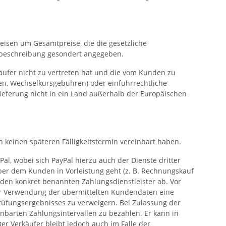
eisen um Gesamtpreise, die die gesetzliche
ktbeschreibung gesondert angegeben.
käufer nicht zu vertreten hat und die vom Kunden zu
ren, Wechselkursgebühren) oder einfuhrrechtliche
Lieferung nicht in ein Land außerhalb der Europäischen
n keinen späteren Fälligkeitstermin vereinbart haben.
l, wobei sich PayPal hierzu auch der Dienste dritter
ber dem Kunden in Vorleistung geht (z. B. Rechnungskauf
nden konkret benannten Zahlungsdienstleister ab. Vor
ter Verwendung der übermittelten Kundendaten eine
Prüfungsergebnisses zu verweigern. Bei Zulassung der
nbarten Zahlungsintervallen zu bezahlen. Er kann in
er Verkäufer bleibt jedoch auch im Falle der