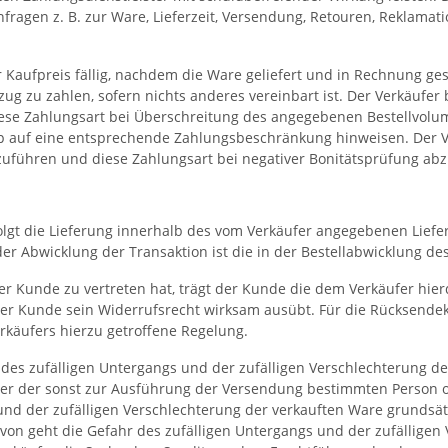
ragen z. B. zur Ware, Lieferzeit, Versendung, Retouren, Reklama
aufpreis fällig, nachdem die Ware geliefert und in Rechnung geste
g zu zahlen, sofern nichts anderes vereinbart ist. Der Verkäufer 
se Zahlungsart bei Überschreitung des angegebenen Bestellvolum
 auf eine entsprechende Zahlungsbeschränkung hinweisen. Der Ver
uführen und diese Zahlungsart bei negativer Bonitätsprüfung ab
folgt die Lieferung innerhalb des vom Verkäufer angegebenen Lie
i der Abwicklung der Transaktion ist die in der Bestellabwicklung 
der Kunde zu vertreten hat, trägt der Kunde die dem Verkäufer hi
 der Kunde sein Widerrufsrecht wirksam ausübt. Für die Rücksende
käufers hierzu getroffene Regelung.
des zufälligen Untergangs und der zufälligen Verschlechterung d
er der sonst zur Ausführung der Versendung bestimmten Person ode
 und der zufälligen Verschlechterung der verkauften Ware grundsä
on geht die Gefahr des zufälligen Untergangs und der zufälligen