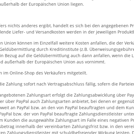
außerhalb der Europäischen Union liegen.
rs nichts anderes ergibt, handelt es sich bei den angegebenen Pr
llende Liefer- und Versandkosten werden in der jeweiligen Produ
 Union können im Einzelfall weitere Kosten anfallen, die der Ver
e Geldübermittlung durch Kreditinstitute (z.B. Überweisungsgebüh
 in Bezug auf die Geldübermittlung auch dann anfallen, wenn die 
and außerhalb der Europäischen Union aus vornimmt.
im Online-Shop des Verkäufers mitgeteilt.
ie Zahlung sofort nach Vertragsabschluss fällig, sofern die Parteie
ngebotenen Zahlungsart erfolgt die Zahlungsabwicklung über PayPa
fer über PayPal auch Zahlungsarten anbietet, bei denen er gegenü
nsoweit an PayPal bzw. an den von PayPal beauftragten und dem Ku
PayPal bzw. der von PayPal beauftragte Zahlungsdienstleister un
dem Kunden die ausgewählte Zahlungsart im Falle eines negativen 
trag innerhalb der vereinbarten Zahlungsfrist bzw. in den verei
en Zahlungsdienstleister mit schuldbefreiender Wirkung leisten. D