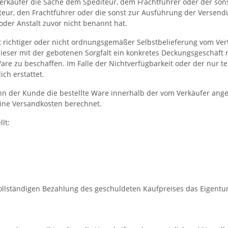
Verkäufer die Sache dem Spediteur, dem Frachtführer oder der so
iteur, den Frachtführer oder die sonst zur Ausführung der Versen
der Anstalt zuvor nicht benannt hat.
t richtiger oder nicht ordnungsgemäßer Selbstbelieferung vom Vertr
 dieser mit der gebotenen Sorgfalt ein konkretes Deckungsgeschäft 
 zu beschaffen. Im Falle der Nichtverfügbarkeit oder der nur te
ch erstattet.
ann der Kunde die bestellte Ware innerhalb der vom Verkäufer an
ine Versandkosten berechnet.
lt:
ur vollständigen Bezahlung des geschuldeten Kaufpreises das Eigentu