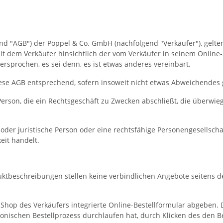
"AGB") der Pöppel & Co. GmbH (nachfolgend "Verkäufer"), gelten f
 dem Verkäufer hinsichtlich der vom Verkäufer in seinem Online-S
prochen, es sei denn, es ist etwas anderes vereinbart.
ese AGB entsprechend, sofern insoweit nicht etwas Abweichendes g
Person, die ein Rechtsgeschäft zu Zwecken abschließt, die überwi
oder juristische Person oder eine rechtsfähige Personengesellscha
eit handelt.
ktbeschreibungen stellen keine verbindlichen Angebote seitens d
hop des Verkäufers integrierte Online-Bestellformular abgeben.
onischen Bestellprozess durchlaufen hat, durch Klicken des den B