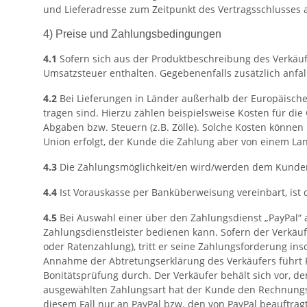
und Lieferadresse zum Zeitpunkt des Vertragsschlusses 
4) Preise und Zahlungsbedingungen
4.1
Sofern sich aus der Produktbeschreibung des Verkäufe
Umsatzsteuer enthalten. Gegebenenfalls zusätzlich anfa
4.2
Bei Lieferungen in Länder außerhalb der Europäischen
tragen sind. Hierzu zählen beispielsweise Kosten für di
Abgaben bzw. Steuern (z.B. Zölle). Solche Kosten können
Union erfolgt, der Kunde die Zahlung aber von einem L
4.3
Die Zahlungsmöglichkeit/en wird/werden dem Kunden 
4.4
Ist Vorauskasse per Banküberweisung vereinbart, ist d
4.5
Bei Auswahl einer über den Zahlungsdienst „PayPal“ a
Zahlungsdienstleister bedienen kann. Sofern der Verkäu
oder Ratenzahlung), tritt er seine Zahlungsforderung i
Annahme der Abtretungserklärung des Verkäufers führt 
Bonitätsprüfung durch. Der Verkäufer behält sich vor, 
ausgewählten Zahlungsart hat der Kunde den Rechnungsbe
diesem Fall nur an PayPal bzw. den von PayPal beauftragt