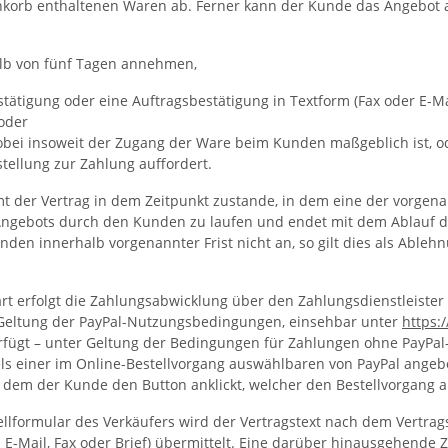
korb enthaltenen Waren ab. Ferner kann der Kunde das Angebot auc
lb von fünf Tagen annehmen,
tätigung oder eine Auftragsbestätigung in Textform (Fax oder E-Ma
oder
wobei insoweit der Zugang der Ware beim Kunden maßgeblich ist, o
ellung zur Zahlung auffordert.
 der Vertrag in dem Zeitpunkt zustande, in dem eine der vorgenann
ngebots durch den Kunden zu laufen und endet mit dem Ablauf de
den innerhalb vorgenannter Frist nicht an, so gilt dies als Ableh
erfolgt die Zahlungsabwicklung über den Zahlungsdienstleister PayP
r Geltung der PayPal-Nutzungsbedingungen, einsehbar unter
https:
verfügt – unter Geltung der Bedingungen für Zahlungen ohne PayPa
els einer im Online-Bestellvorgang auswählbaren von PayPal angebo
em der Kunde den Button anklickt, welcher den Bestellvorgang a
llformular des Verkäufers wird der Vertragstext nach dem Vertr
. E-Mail, Fax oder Brief) übermittelt. Eine darüber hinausgehend