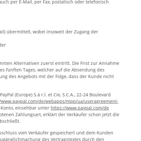
h per E-Mail, per Fax, postalisch oder telefonisch
il) übermittelt, wobei insoweit der Zugang der
der
ten Alternativen zuerst eintritt. Die Frist zur Annahme
s fünften Tages, welcher auf die Absendung des
nung des Angebots mit der Folge, dass der Kunde nicht
al (Europe) S.à r.l. et Cie, S.C.A., 22-24 Boulevard
//www.paypal.com
/de
/webapps
/mpp
/ua
/useragreement-
l-Konto, einsehbar unter
https://www.paypal.com
/de
tenen Zahlungsart, erklärt der Verkäufer schon jetzt die
bschließt.
agsschluss vom Verkäufer gespeichert und dem Kunden
e Zugänglichmachung des Vertragstextes durch den